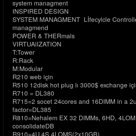
system managment
INSPIRED DESIGN
SYSTEM MANAGMENT Lİfecylcle Controlle
managmend
POWER & THERmals
VIRTUAlIZATION
T:Tower
R:Rack
M:Modular
R210 web için
R510 12disk hot plug lı 3000$ exchange içi
R710 = DL380
R715=2 socet 24cores and 16DIMM in a 2u
factor=DL385
R810=Nehalem EX 32 DIMMs, 6HD, 4LOM 
consolidateDB
R910=4U,4S 4LOMS(2x10GB)