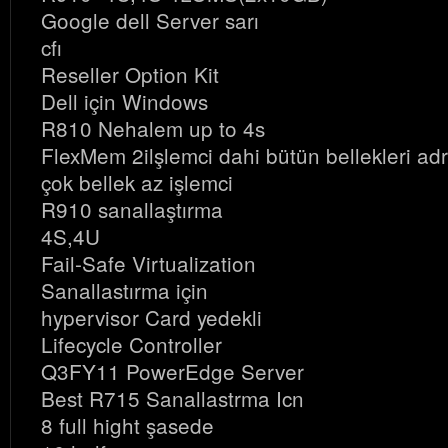
Google dell Server sarı
cfı
Reseller Option Kit
Dell için Windows
R810 Nehalem up to 4s
FlexMem 2ilşlemci dahi bütün bellekleri adr
çok bellek az işlemci
R910 sanallaştırma
4S,4U
Fail-Safe Virtualization
Sanallastırma için
hypervisor Card yedekli
Lifecycle Controller
Q3FY11 PowerEdge Server
Best R715 Sanallastrma Icn
8 full hight şasede