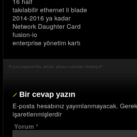
16 half
takılabilir ethernet li blade
2014-2016 ya kadar
Network Daughter Card
fusion-io
enterprise yönetim kartı
If you enjoyed this article, please consider sharing it!
Bir cevap yazın
E-posta hesabınız yayımlanmayacak.
Gerek
işaretlenmişlerdir
Yorum
*